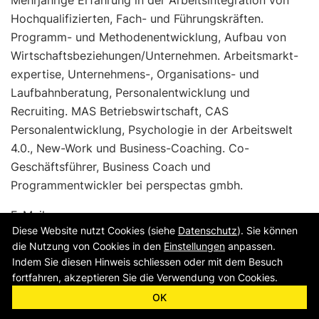
Mehrjährige Erfahrung in der Arbeitsintegration von
Hochqualifizierten, Fach- und Führungskräften.
Programm- und Methodenentwicklung, Aufbau von
Wirtschaftsbeziehungen/Unternehmen. Arbeitsmarkt-
expertise, Unternehmens-, Organisations- und
Laufbahnberatung, Personalentwicklung und
Recruiting. MAS Betriebswirtschaft, CAS
Personalentwicklung, Psychologie in der Arbeitswelt
4.0., New-Work und Business-Coaching. Co-
Geschäftsführer, Business Coach und
Programmentwickler bei perspectas gmbh.
E-Mail:
Diese Website nutzt Cookies (siehe
Datenschutz
). Sie können
ulrich.kunz@perspectas.ch
die Nutzung von Cookies in den
Einstellungen
anpassen.
Indem Sie diesen Hinweis schliessen oder mit dem Besuch
fortfahren, akzeptieren Sie die Verwendung von Cookies.
OK