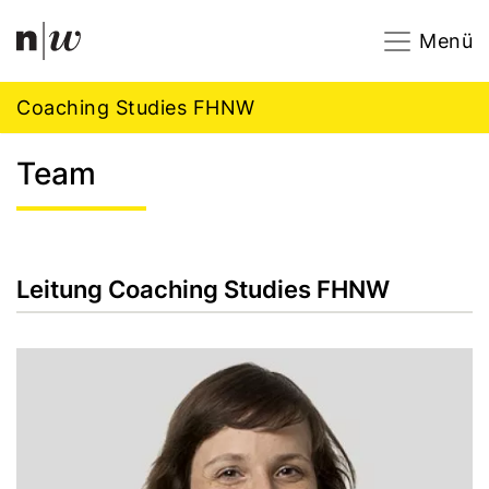
Navigation
Footer
Zum Inhalt springen.
Menü
Coaching Studies FHNW
Team
Leitung Coaching Studies FHNW