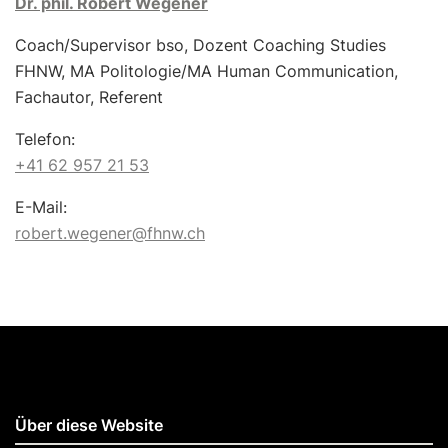
Dr. phil. Robert Wegener
Coach/Supervisor bso, Dozent Coaching Studies
FHNW, MA Politologie/MA Human Communication,
Fachautor, Referent
Telefon:
+41 62 957 21 53
E-Mail:
robert.wegener@fhnw.ch
Über diese Website